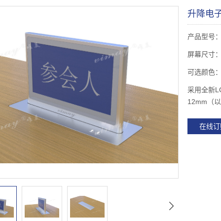
升降电
产品型号：Z
屏幕尺寸：
可选颜色
采用全新L
12mm（
在线订