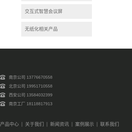
交互式智慧会议屏
无纸化相关产品
南京公司 13776670558
北京公司 19951710558
西安公司 13584032399
南京工厂 18118817913
产品中心
关于我们
新闻资讯
案例展示
联系我们