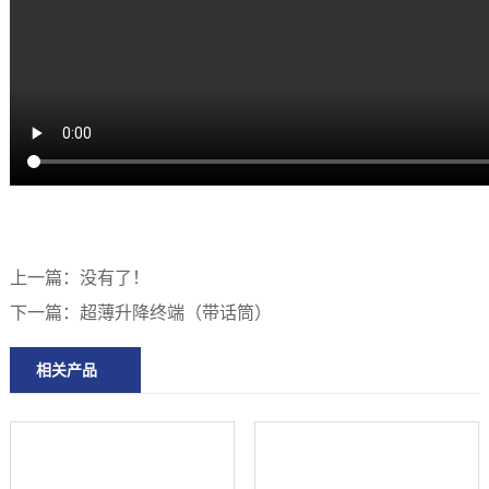
上一篇：没有了！
下一篇：
超薄升降终端（带话筒）
相关产品