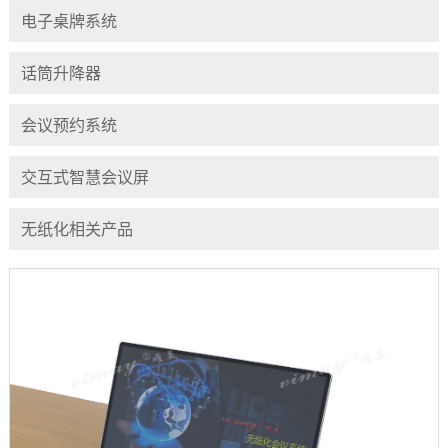
电子桌牌系统
话筒升降器
会议预约系统
交互式智慧会议屏
无纸化相关产品