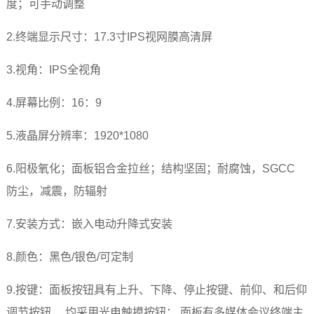
度；可手动调整
2.终端显示尺寸：17.3寸IPS视网膜高清屏
3.视角：IPS全视角
4.屏幕比例：16：9
5.液晶屏分辨率：1920*1080
6.阳极氧化；面板铝合金拉丝；结构坚固；耐腐蚀，SGCC
防尘，减震，防辐射
7.安装方式：嵌入电动升降式安装
8.颜色：黑色/银色/可定制
9.按键：⾯板按钮具有上升、下降、停⽌按键、前仰、和后仰
调节按钮， 均采⽤光电触摸按钮； ⾯板有多媒体会议终端主