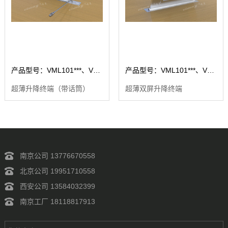
产品型号：VML101***、VML133***、VML156***、VML173***、VML185***、VML215***、VML236***、可定制
产品型号：VML101***、VML133***、VML156***、VML173***、VML185***、VML215***、VML236***、VML27***、可定制
超薄升降终端（带话筒）
超薄双屏升降终端
南京公司 13776670558
北京公司 19951710558
西安公司 13584032399
南京工厂 18118817913