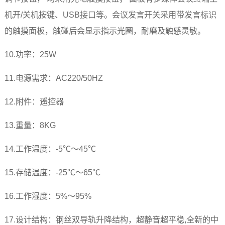
机开/关机按键、USB接⼝等。会议发⾔开关采⽤带发⾔标识
的触摸⾯板，触碰后会显⽰指⽰光圈，耐磨及触感灵敏。
10.功率：25W
11.电源需求：AC220/50HZ
12.附件：遥控器
13.重量：8KG
14.工作温度：-5℃～45℃
15.存储温度：-25℃～65℃
16.工作湿度：5%～95%
17.设计结构：钢丝双导轨升降结构，超静音超平稳,全新的中